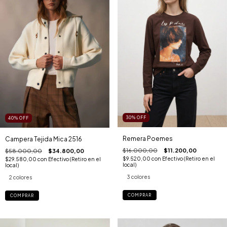
30
%
OFF
40
%
OFF
Remera Poemes
Campera Tejida Mica 2516
$16.000,00
$11.200,00
$58.000,00
$34.800,00
$9.520,00
con
Efectivo (Retiro en el
$29.580,00
con
Efectivo (Retiro en el
local)
local)
3 colores
2 colores
COMPRAR
COMPRAR