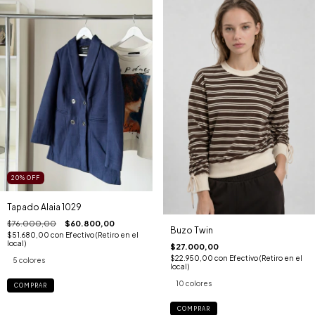
20
%
OFF
Tapado Alaia 1029
$76.000,00
$60.800,00
Buzo Twin
$51.680,00
con
Efectivo (Retiro en el
local)
$27.000,00
$22.950,00
con
Efectivo (Retiro en el
5 colores
local)
10 colores
COMPRAR
COMPRAR