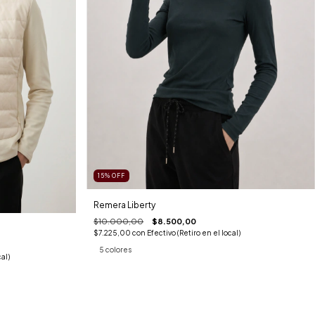
15
%
OFF
Remera Liberty
$10.000,00
$8.500,00
$7.225,00
con
Efectivo (Retiro en el local)
5 colores
al)