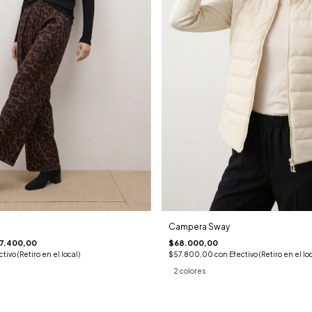
Campera Sway
7.400,00
$68.000,00
ctivo (Retiro en el local)
$57.800,00
con
Efectivo (Retiro en el loc
2 colores