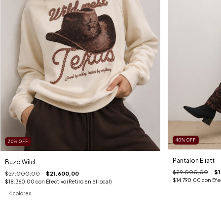
40
%
OFF
20
%
OFF
Pantalon Eliatt
Buzo Wild
$29.000,00
$1
$27.000,00
$21.600,00
$14.790,00
con
Efe
$18.360,00
con
Efectivo (Retiro en el local)
4 colores