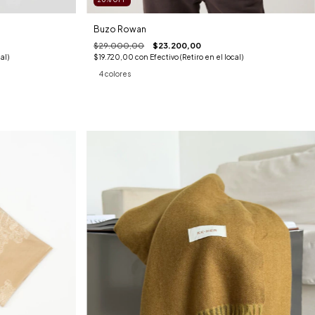
20
%
OFF
Buzo Rowan
$29.000,00
$23.200,00
$19.720,00
con
Efectivo (Retiro en el local)
al)
4 colores