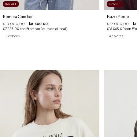
15
%
OFF
30
%
OFF
Remera Candice
Buzo Merce
$10.000,00
$8.500,00
$27.000,00
$1
$7.225,00
con
Efectivo (Retiro en el local)
$16.065,00
con
Efe
5 colores
4 colores