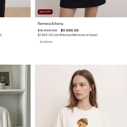
40
%
OFF
Remera Athena
$15.000,00
$9.000,00
)
$7.650,00
con
Efectivo (Retiro en el local)
6 colores