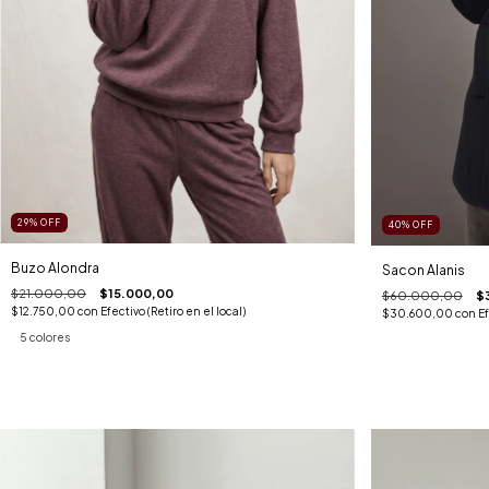
29
%
OFF
40
%
OFF
Buzo Alondra
Sacon Alanis
$21.000,00
$15.000,00
$60.000,00
$
$12.750,00
con
Efectivo (Retiro en el local)
$30.600,00
con
Ef
5 colores