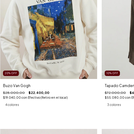
20
%
OFF
10
%
OFF
Buzo Van Gogh
Tapado Camde
$28.000,00
$22.400,00
$72.000,00
$6
$19.040,00
con
Efectivo (Retiro en el local)
$55.080,00
con
Ef
4 colores
3 colores