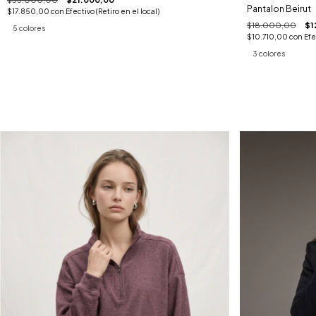
Pantalon Beirut
$17.850,00
con
Efectivo (Retiro en el local)
$18.000,00
$1
5 colores
$10.710,00
con
Efe
3 colores