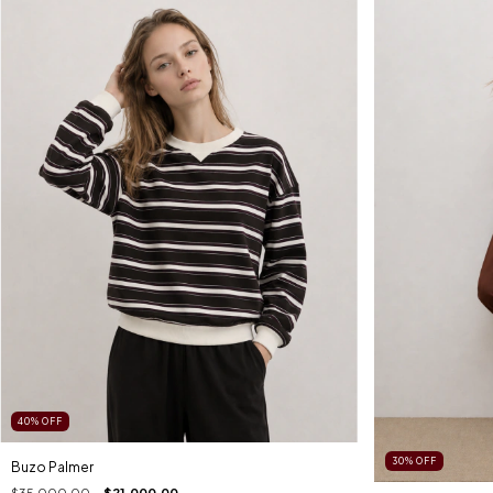
40
%
OFF
30
%
OFF
Buzo Palmer
$35.000,00
$21.000,00