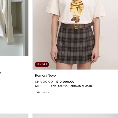
29
%
OFF
l)
Remera Neve
$14.000,00
$10.000,00
$8.500,00
con
Efectivo (Retiro en el local)
4 colores