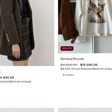
39
%
OFF
Remera Woods
$16.500,00
$10.000,00
$8.500,00
con
Efectivo (Retiro en el loca
n
4 colores
4.800,00
ectivo (Retiro en el local)