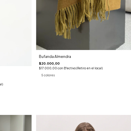
Bufanda Almendra
$20.000,00
$17.000,00
con
Efectivo (Retiro en el local)
5 colores
al)