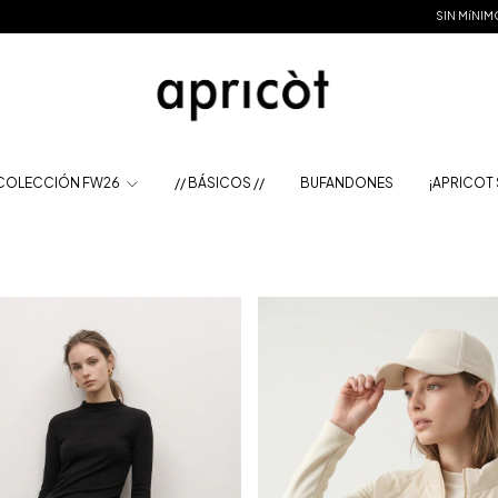
SIN MíNIMO DE COMPRA EN LA WEB POR TIEMPO LIMITA
 COLECCIÓN FW26
// BÁSICOS //
BUFANDONES
¡APRICOT 