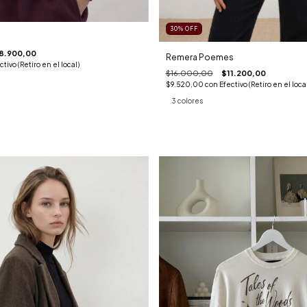
30
%
OFF
8.900,00
Remera Poemes
ctivo (Retiro en el local)
$16.000,00
$11.200,00
$9.520,00
con
Efectivo (Retiro en el local
3 colores