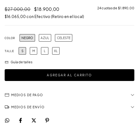
$27.000,00
$18.900,00
24
cuotas de
$1.890,00
$16.065,00
con
Efectivo (Retiro en el local)
NEGRO
AZUL
CELESTE
COLOR
S
M
L
XL
TALLE
Guía de talles
MEDIOS DE PAGO
MEDIOS DE ENVÍO