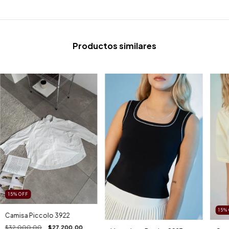
Productos similares
15
%
OFF
15
%
Camisa Piccolo 3922
$32.000,00
$27.200,00