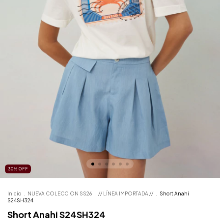
30
%
OFF
Inicio
.
NUEVA COLECCION SS26
.
// LÍNEA IMPORTADA //
.
Short Anahi
S24SH324
Short Anahi S24SH324