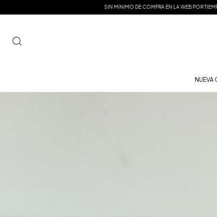
íNIMO DE COMPRA EN LA WEB POR TIEMPO LIMITADO | 15% OFF EN EFECTIVO
MISMO
NUEVA