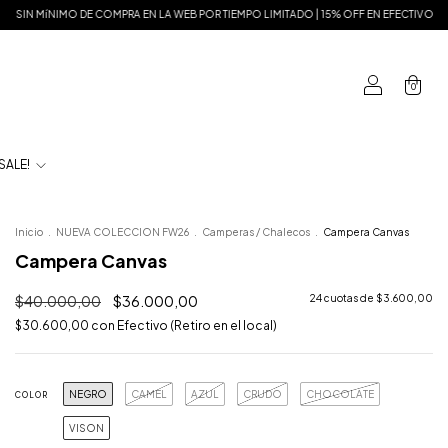
PO LIMITADO | 15% OFF EN EFECTIVO
MISMOS PRECIOS EN EL LOCAL Y EN LA WEB
0
SALE!
Inicio
.
NUEVA COLECCION FW26
.
Camperas / Chalecos
.
Campera Canvas
Campera Canvas
$40.000,00
$36.000,00
24
cuotas de
$3.600,00
$30.600,00
con
Efectivo (Retiro en el local)
NEGRO
CAMEL
AZUL
CRUDO
CHOCOLATE
COLOR
VISON