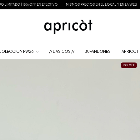
S PRECIOS EN EL LOCAL Y EN LA WEB
SIN MíNIMO DE COMPRA EN LA WEB POR TIEM
 COLECCIÓN FW26
// BÁSICOS //
BUFANDONES
¡APRICOT 
10
%
OFF