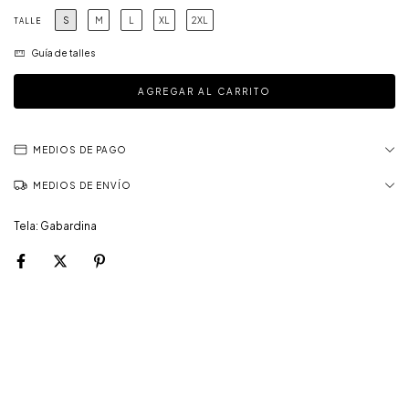
S
M
L
XL
2XL
TALLE
Guía de talles
MEDIOS DE PAGO
MEDIOS DE ENVÍO
Tela: Gabardina