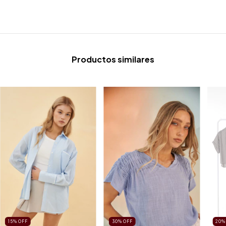
Productos similares
15
%
OFF
30
%
OFF
20