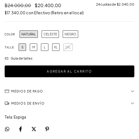
$24.000,00
$20.400,00
24
cuotas de
$2.040,00
$17.340,00
con
Efectivo (Retiro en el local)
NATURAL
CELESTE
NEGRO
COLOR
S
M
L
XL
2XL
TALLE
Guía de talles
MEDIOS DE PAGO
MEDIOS DE ENVÍO
Tela: Espiga