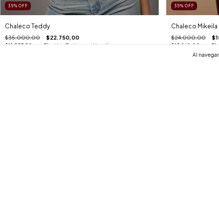
35
%
OFF
35
%
OFF
Chaleco Teddy
Chaleco Mikeila
$35.000,00
$22.750,00
$24.000,00
$1
$19.337,50
con
Efectivo (Retiro en el local)
$13.260,00
con
Efe
Al navegar 
4 colores
3 colores