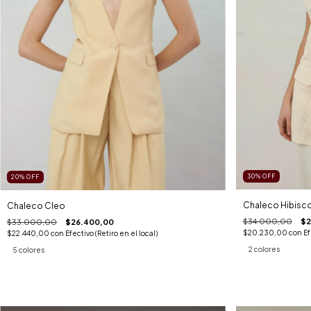
30
%
OFF
20
%
OFF
Chaleco Hibisc
Chaleco Cleo
$34.000,00
$2
$33.000,00
$26.400,00
$20.230,00
con
Ef
$22.440,00
con
Efectivo (Retiro en el local)
2 colores
5 colores