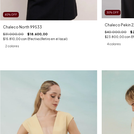
30
%
OFF
40
%
OFF
Chaleco Pekin 
Chaleco North 99533
$40.000,00
$
$31.000,00
$18.600,00
$23.800,00
con
Ef
$15.810,00
con
Efectivo (Retiro en el local)
4 colores
2 colores