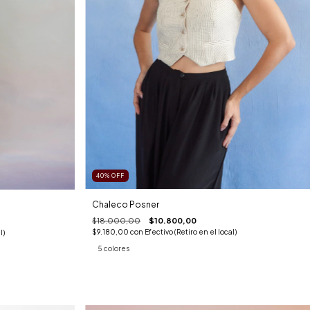
40
%
OFF
Chaleco Posner
$18.000,00
$10.800,00
$9.180,00
con
Efectivo (Retiro en el local)
l)
5 colores