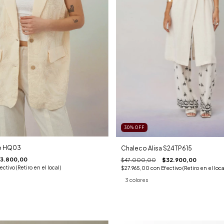
30
%
OFF
o HQ03
Chaleco Alisa S24TP615
3.800,00
$47.000,00
$32.900,00
ectivo (Retiro en el local)
$27.965,00
con
Efectivo (Retiro en el loca
3 colores