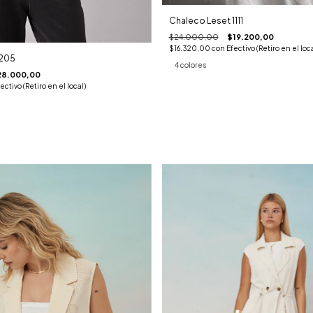
Chaleco Leset 1111
$24.000,00
$19.200,00
$16.320,00
con
Efectivo (Retiro en el loca
2205
4 colores
28.000,00
ectivo (Retiro en el local)