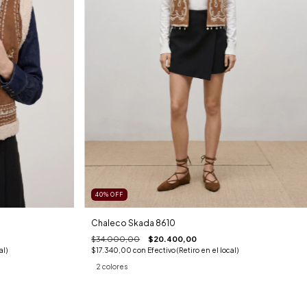
40
%
OFF
Chaleco Skada 8610
$34.000,00
$20.400,00
$17.340,00
con
Efectivo (Retiro en el local)
al)
2 colores