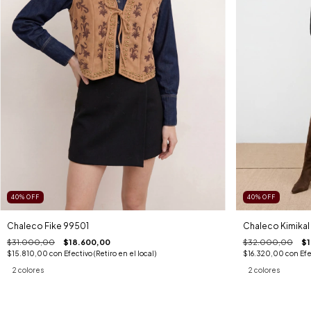
40
%
OFF
40
%
OFF
Chaleco Fike 99501
Chaleco Kimikal
$31.000,00
$18.600,00
$32.000,00
$1
$15.810,00
con
Efectivo (Retiro en el local)
$16.320,00
con
Efe
2 colores
2 colores