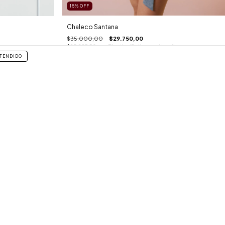
15
%
OFF
Chaleco Santana
$35.000,00
$29.750,00
$25.287,50
con
Efectivo (Retiro en el local)
l)
TENDIDO
3 colores