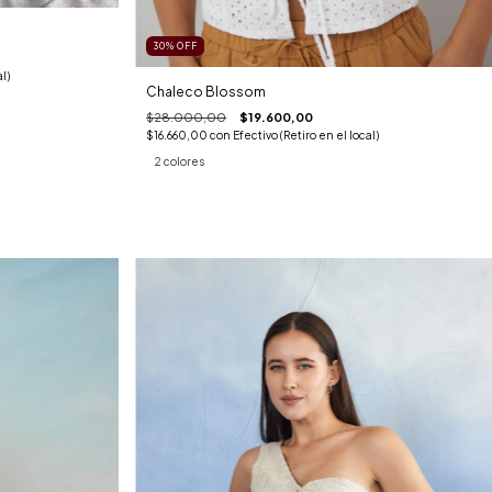
30
%
OFF
l)
Chaleco Blossom
$28.000,00
$19.600,00
$16.660,00
con
Efectivo (Retiro en el local)
2 colores