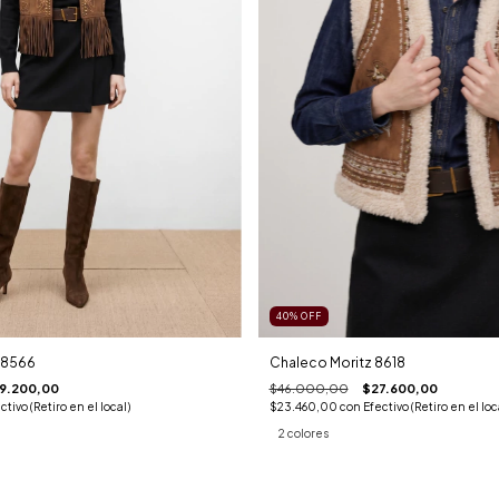
40
%
OFF
 8566
Chaleco Moritz 8618
9.200,00
$46.000,00
$27.600,00
ctivo (Retiro en el local)
$23.460,00
con
Efectivo (Retiro en el loc
2 colores