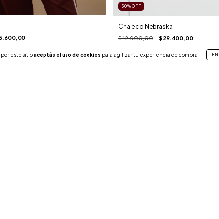
30
%
OFF
Chaleco Nebraska
5.600,00
$42.000,00
$29.400,00
ctivo (Retiro en el local)
$24.990,00
con
Efectivo (Retiro en el loca
por este sitio
aceptás el uso de cookies
para agilizar tu experiencia de compra.
EN
2 colores