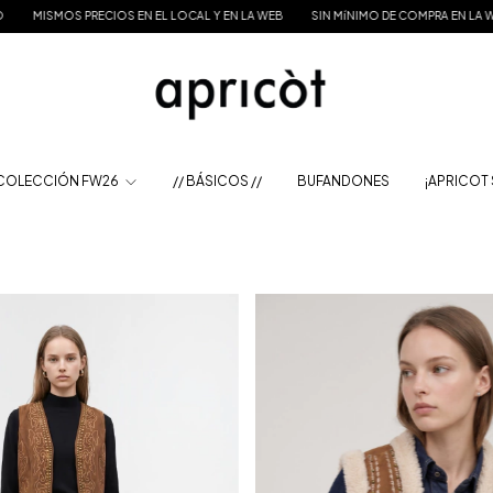
 EL LOCAL Y EN LA WEB
SIN MíNIMO DE COMPRA EN LA WEB POR TIEMPO LIMITADO 
 COLECCIÓN FW26
// BÁSICOS //
BUFANDONES
¡APRICOT 