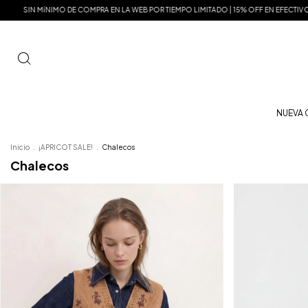
PRA EN LA WEB POR TIEMPO LIMITADO | 15% OFF EN EFECTIVO
MISMOS PRECIOS EN
NUEVA
Inicio
.
¡APRICOT SALE!
.
Chalecos
Chalecos